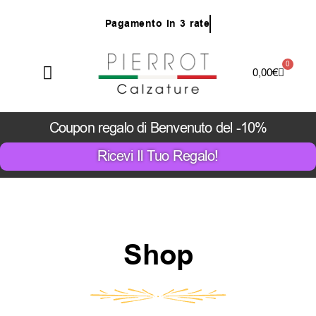
Vai
P
a
g
a
m
e
n
t
o
i
n
3
r
a
t
e
al
contenuto
0
Carrello
0,00
€
Coupon regalo di Benvenuto del -10%
Ricevi Il Tuo Regalo!
Shop