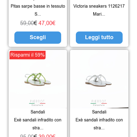
opzioni
Pitas sarpe basse in tessuto
Victoria sneakers 1126217
possono
S...
Mari...
essere
59,00
€
47,00
€
scelte
Scegli
Leggi tutto
nella
pagina
Il
Il
Questo
Risparmi il 59%
del
prezzo
prezzo
prodotto
prodotto
originale
attuale
ha
era:
è:
più
95,00€.
39,00€.
varianti.
Le
Sandali
Sandali
opzioni
Exè sandali infradito con
Exè sandali infradito con
possono
stra...
stra...
essere
95,00
€
39,00
€