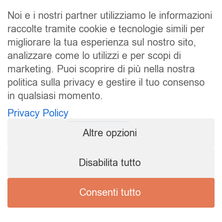
Noi e i nostri partner utilizziamo le informazioni
raccolte tramite cookie e tecnologie simili per
migliorare la tua esperienza sul nostro sito,
analizzare come lo utilizzi e per scopi di
marketing. Puoi scoprire di più nella nostra
politica sulla privacy e gestire il tuo consenso
SALDI
UOMO
DONNA
UNISEX
in qualsiasi momento.
Privacy Policy
ACCESSORI
BRAND
CONTATTI
Altre opzioni
CHI SIAMO
SPEDIZIONE E RESI
Pierrot S.r.l.
Disabilita tutto
P.iva: 01202650519
Pierrot – All Copyright reserved – 1983/2024
Consenti tutto
Sito realizzato da
NTY – Near To You