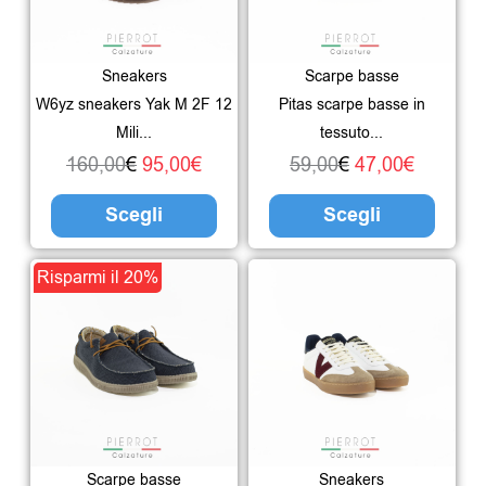
160,00€.
95,00€.
varianti.
59,00€.
47,00€.
varian
Le
Le
Sneakers
Scarpe basse
opzioni
opzio
W6yz sneakers Yak M 2F 12
Pitas scarpe basse in
possono
poss
Mili...
tessuto...
essere
esser
160,00
€
95,00
€
59,00
€
47,00
€
scelte
scelte
Scegli
Scegli
nella
nella
pagina
pagin
Il
Il
Questo
Risparmi il 20%
del
del
prezzo
prezzo
prodotto
prodotto
prodo
originale
attuale
ha
era:
è:
più
59,00€.
47,00€.
varianti.
Le
Scarpe basse
Sneakers