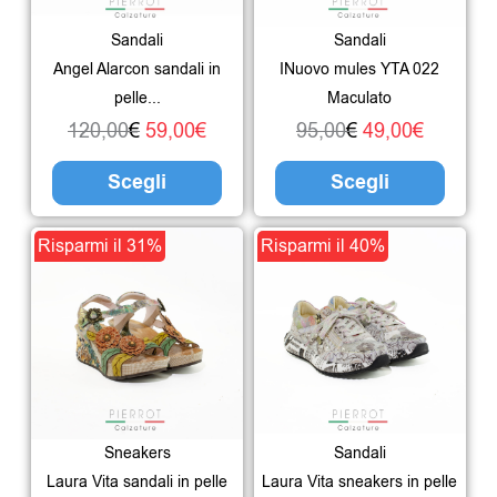
Le
Le
Sandali
Sandali
opzioni
opzio
Angel Alarcon sandali in
INuovo mules YTA 022
possono
poss
pelle...
Maculato
essere
esser
120,00
€
59,00
€
95,00
€
49,00
€
scelte
scelte
Scegli
Scegli
nella
nella
pagina
pagin
Il
Il
Questo
Il
Il
Ques
Risparmi il 31%
Risparmi il 40%
del
del
prezzo
prezzo
prodotto
prezzo
prezzo
prodo
prodotto
prodo
originale
attuale
ha
originale
attuale
ha
era:
è:
più
era:
è:
più
94,00€.
65,00€.
varianti.
115,00€.
69,00€.
varian
Le
Le
Sneakers
Sandali
opzioni
opzio
Laura Vita sandali in pelle
Laura Vita sneakers in pelle