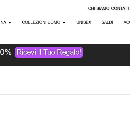
CHI SIAMO
CONTATT
Apri Collezioni Donna
Apri Collezioni Uomo
NNA
COLLEZIONI UOMO
UNISEX
SALDI
AC
10%
Ricevi Il Tuo Regalo!
B
c
T
Angel Alarcon Ballerine 24517 610 A