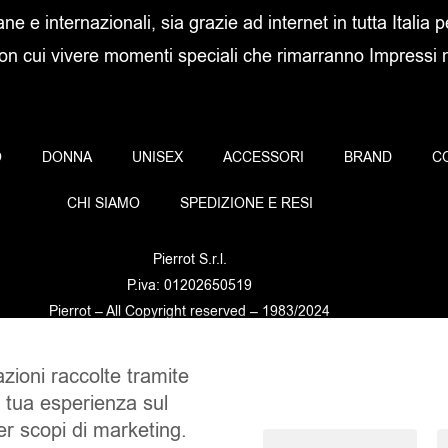
ane e internazionali, sia grazie ad internet in tutta Italia p
con cui vivere momenti speciali che rimarranno Impressi ne
O
DONNA
UNISEX
ACCESSORI
BRAND
C
CHI SIAMO
SPEDIZIONE E RESI
Pierrot S.r.l.
P.iva: 01202650519
Pierrot – All Copyright reserved – 1983/2024
azioni raccolte tramite
Sito realizzato da
NTY – Near To You
a tua esperienza sul
per scopi di marketing.