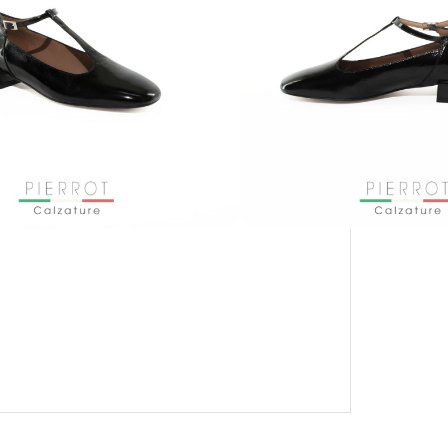
CON KLARNA E PAYPAL IN 3 RATE
MENSILI: