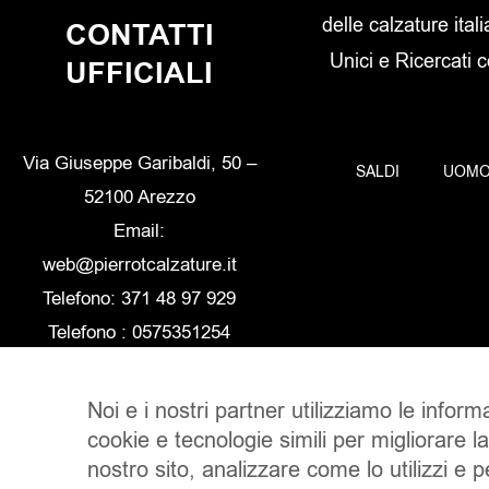
delle calzature itali
CONTATTI
Unici e Ricercati 
UFFICIALI
Via Giuseppe Garibaldi, 50 –
SALDI
UOM
52100 Arezzo
Email:
web@pierrotcalzature.it
Telefono: 371 48 97 929
Telefono : 0575351254
Noi e i nostri partner utilizziamo le inform
cookie e tecnologie simili per migliorare l
nostro sito, analizzare come lo utilizzi e 