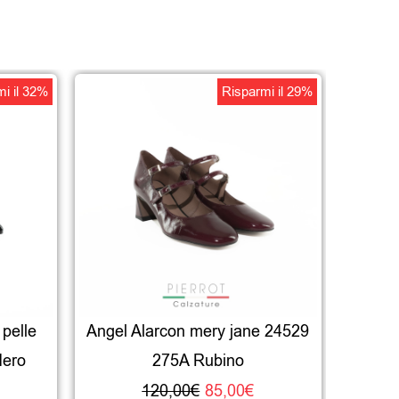
Il
Il
i il 32%
Risparmi il 29%
rezzo
prezzo
prezzo
le
ttuale
originale
attuale
:
era:
è:
€.
5,00€.
120,00€.
85,00€.
pelle
Angel Alarcon mery jane 24529
Nero
275A Rubino
120,00
€
85,00
€