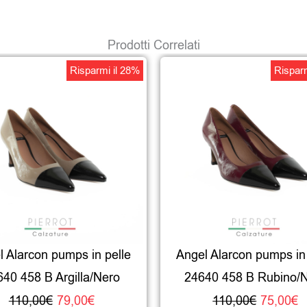
Prodotti Correlati
Il
Il
Il
Il
Risparmi il 28%
Risparm
prezzo
prezzo
prezzo
p
originale
attuale
origina
a
era:
è:
era:
è
110,00€.
79,00€.
110,00
7
l Alarcon pumps in pelle
Angel Alarcon pumps in 
640 458 B Argilla/Nero
24640 458 B Rubino/
110,00
€
79,00
€
110,00
€
75,00
€