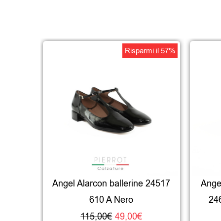
Il
Il
Risparmi il 57%
prezzo
prezzo
originale
attuale
era:
è:
115,00€.
49,00€.
Angel Alarcon ballerine 24517
Ange
610 A Nero
24
115,00
€
49,00
€